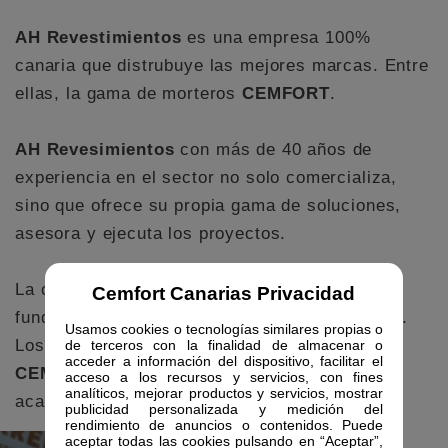
AH Revestimientos
es una empresa 100%
canaria que distrubuye las mejores marcas. Entre
ellas, la gama de morteros
CEMFORT
.
AH Revesimientos
con más de 40 años de
experiencia en el sector no solo comercializa,
sino que ofrece su propia gama de soluciones,
asesora y ejecuta los proyectos.
La correcta preparación de la superficie es
Cemfort Canarias Privacidad
fundamental para lograr un acabado de calidad.
Usamos cookies o tecnologías similares propias o
Los revestimientos de
AH
y los morteros
de terceros con la finalidad de almacenar o
acceder a información del dispositivo, facilitar el
CEMFORT
encajan a la perfección logrando
acceso a los recursos y servicios, con fines
analíticos, mejorar productos y servicios, mostrar
acabados perfectos.
publicidad personalizada y medición del
rendimiento de anuncios o contenidos. Puede
aceptar todas las cookies pulsando en “Aceptar”,